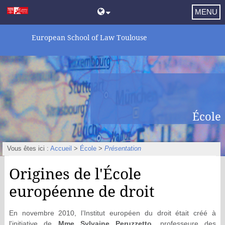
MENU
European School of Law Toulouse
École
Vous êtes ici :
Accueil
>
École
>
Présentation
Origines de l'École
européenne de droit
En novembre 2010, l’Institut européen du droit était créé à
l'initiative de
Mme Sylvaine Peruzzetto
, professeure des