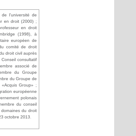
e l'université de
r en droit (2000) ;
professeur en droit
mbridge (1998), à
sitaire européen de
u comité de droit
u droit civil auprès
Conseil consultatif
membre associé de
 membre du Groupe
embre du Groupe de
r «Acquis Group» ;
tégration européenne
vernement polonais
 membre du conseil
s domaines du droit
 23 octobre 2013.