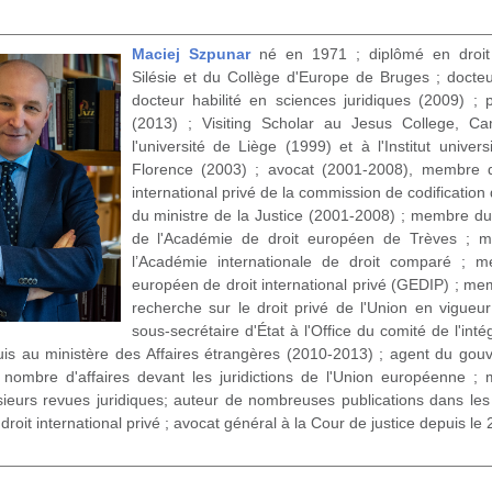
Maciej Szpunar
né en 1971 ; diplômé en droit d
Silésie et du Collège d'Europe de Bruges ; docteu
docteur habilité en sciences juridiques (2009) ; 
(2013) ; Visiting Scholar au Jesus College, Ca
l'université de Liège (1999) et à l'Institut univer
Florence (2003) ; avocat (2001-2008), membre d
international privé de la commission de codification d
du ministre de la Justice (2001-2008) ; membre du 
de l'Académie de droit européen de Trèves ; 
l’Académie internationale de droit comparé ;
européen de droit international privé (GEDIP) ; m
recherche sur le droit privé de l'Union en vigueu
sous-secrétaire d'État à l'Office du comité de l'in
uis au ministère des Affaires étrangères (2010-2013) ; agent du gou
nombre d'affaires devant les juridictions de l'Union européenne ;
usieurs revues juridiques; auteur de nombreuses publications dans le
roit international privé ; avocat général à la Cour de justice depuis le