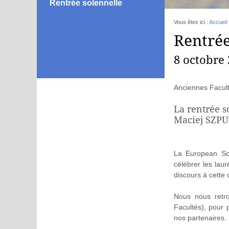
Rentrée solennelle
Vous êtes ici :
Accueil
Rentrée
8 octobre
Anciennes Facul
La rentrée s
Maciej SZPUN
La European Sch
célébrer les lau
discours à cette 
Nous nous retr
Facultés), pour 
nos partenaires.