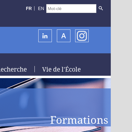
FR
EN
echerche
Vie de l'École
Formations