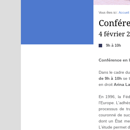
Vous êtes ici :
Accueil
Confére
4 février 
9h à 10h
Conférence en 
Dans le cadre du
de 9h à 10h
se t
en droit
Arina L
En 1996, la Féd
l'Europe. L'adhé
processus de tr
couronné de succ
dont un État mem
L'étude permet d