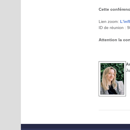
Cette conféren
Lien zoom:
L'inf
ID de réunion : 
Attention la co
A
Ju