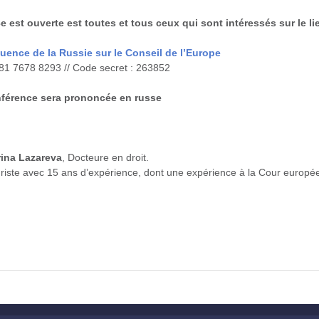
ce
est ouverte est toutes et tous ceux qui sont intéressés sur le l
luence de la Russie sur le Conseil de l’Europe
981 7678 8293 // Code secret : 263852
nférence sera prononcée en russe
rina Lazareva
, Docteure en droit.
riste avec 15 ans d’expérience, dont une expérience à la Cour europé