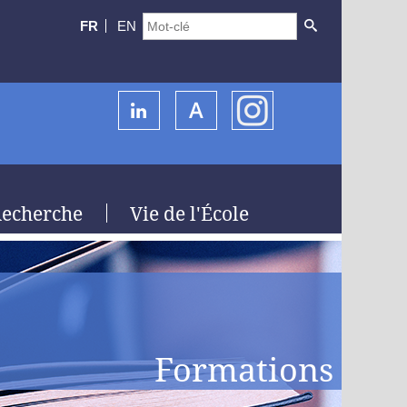
FR
EN
echerche
Vie de l'École
Formations