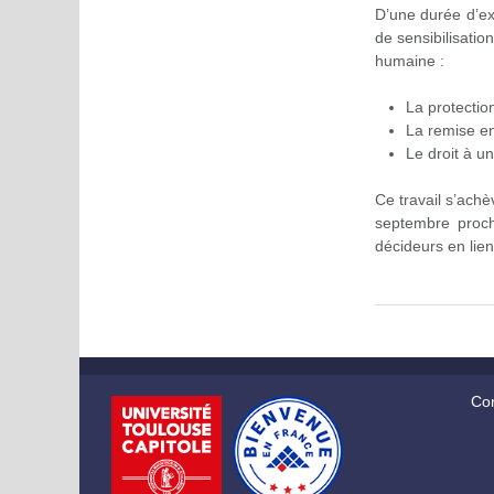
D’une durée d’ex
de sensibilisati
humaine :
La protectio
La remise en
Le droit à u
Ce travail s’ach
septembre proch
décideurs en lien 
Con