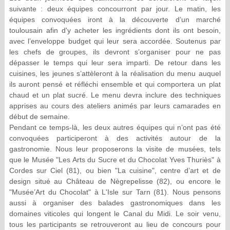
suivante : deux équipes concourront par jour. Le matin, les
équipes convoquées iront à la découverte d’un marché
toulousain afin d'y acheter les ingrédients dont ils ont besoin,
avec l’enveloppe budget qui leur sera accordée. Soutenus par
les chefs de groupes, ils devront s’organiser pour ne pas
dépasser le temps qui leur sera imparti. De retour dans les
cuisines, les jeunes s’attèleront à la réalisation du menu auquel
ils auront pensé et réfléchi ensemble et qui comportera un plat
chaud et un plat sucré. Le menu devra inclure des techniques
apprises au cours des ateliers animés par leurs camarades en
début de semaine.
Pendant ce temps-là, les deux autres équipes qui n’ont pas été
convoquées participeront à des activités autour de la
gastronomie. Nous leur proposerons la visite de musées, tels
que le Musée "Les Arts du Sucre et du Chocolat Yves Thuriès" à
Cordes sur Ciel (81), ou bien "La cuisine", centre d’art et de
design situé au Château de Nègrepelisse (82), ou encore le
"Musée’Art du Chocolat" à L'Isle sur Tarn (81). Nous pensons
aussi à organiser des balades gastronomiques dans les
domaines viticoles qui longent le Canal du Midi. Le soir venu,
tous les participants se retrouveront au lieu de concours pour