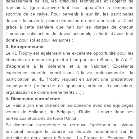
dépassement de soi, les difficultés techniques et l’objectif de
franchir la ligne d’arrivée font bien apparaître la dimension
sportive de ce rallye. Pour parvenir à leur fin, les participants
doivent découvrir la pleine dimension du mot « entraide ». C’est
grâce à cette dernière que naît sur les visages de chacun
l’immense satisfaction du devoir accompli, la fierté d’avoir tout
donné pour soi et pour les autres ;
3- Entrepreneuriat
Le 4L Trophy est également une excellente opportunité pour les
étudiants de mener un projet à bien par eux-mêmes, de A à Z,
d’apprendre à le défendre et à le valoriser. Excellente
expérience concrète, sensibilisant à la vie professionnelle : la
participation au 4L Trophy requiert en amont une préparation
conséquente (recherche de sponsors, création d’association,
organisation de divers évènements …) ;
4- Dimension européenne
Le Raid a pris une dimension européenne avec des équipages
venant de Hollande, de Belgique, d’Italie... Il ouvre donc ses
portes aux étudiants de toute l’Union.
Sa dimension européenne se retrouve également au niveau
territorial puisque la course se déroule notamment sur le
territoire de deux pays d’Europe : La France et l’Espagne. En