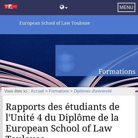
MENU
European School of Law Toulouse
Formations
Vous êtes ici :
Accueil
>
Formations
>
Diplômes d'université
Rapports des étudiants de
l'Unité 4 du Diplôme de la
European School of Law