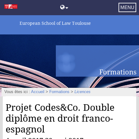
MENU
European School of Law Toulouse
Formations
Vous êtes ici :
Accueil
>
Formations
>
Licences
Projet Codes&Co. Double
diplôme en droit franco-
espagnol