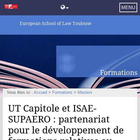
MENU
European School of Law Toulouse
Formations
Vous êtes ici :
Accueil
>
Formations
>
Masters
UT Capitole et ISAE-
SUPAERO : partenariat
pour le développement de