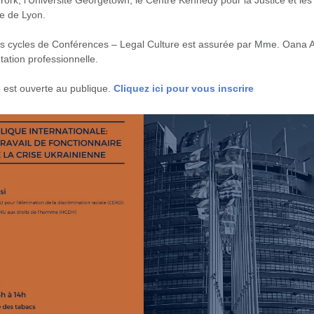
k, l’Université Georgetown, le Centre Kennedy pour la Justice et les d
e de Lyon.
es cycles de Conférences – Legal Culture est assurée par Mme. Oana A
tation professionnelle.
 est ouverte au publique.
Cliquez ici pour vous inscrire