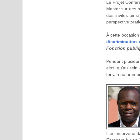
Le Projet Confére
Master sur des su
des invités ains
perspective prati
À cette occasion
discrimination 
Fonction publiq
Pendant plusieurs
ainsi qu’au sein
terrain notammen
Il est intervene 