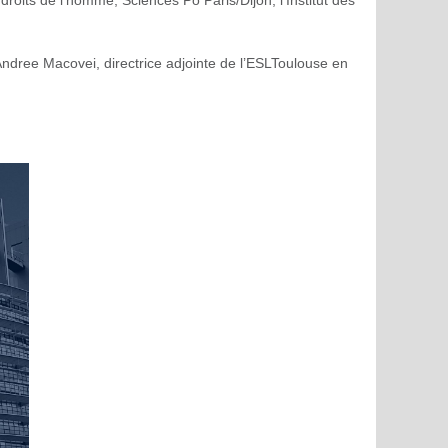
roits de l’homme, Sciences Po Paris/Dijon, l’Institut des
ndree Macovei, directrice adjointe de l’ESLToulouse en