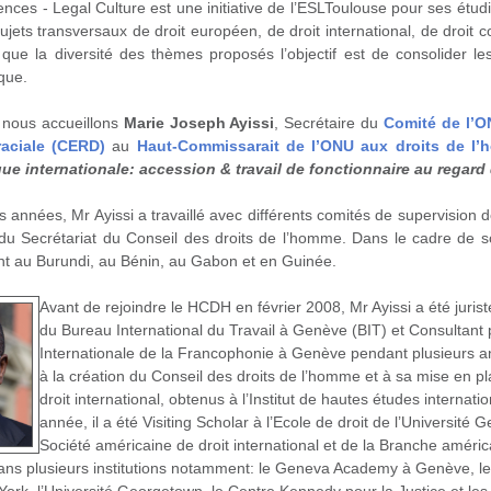
nces - Legal Culture est une initiative de l’ESLToulouse pour ses étud
jets transversaux de droit européen, de droit international, de droit c
i que la diversité des thèmes proposés l’objectif est de consolider l
que.
 nous accueillons
Marie Joseph Ayissi
,
Secrétaire du
Comité de l’ON
raciale (CERD)
au
Haut-Commissarait de l’ONU aux droits de l
ue internationale: accession & travail de fonctionnaire au regard 
 années, Mr Ayissi a travaillé avec différents comités de supervision 
 du Secrétariat du Conseil des droits de l’homme. Dans le cadre de s
t au Burundi, au Bénin, au Gabon et en Guinée.
Avant de rejoindre le HCDH en février 2008, Mr Ayissi a été juris
du Bureau International du Travail à Genève (BIT) et Consultant
Internationale de la Francophonie à Genève pendant plusieurs anné
à la création du Conseil des droits de l’homme et à sa mise en pla
droit international, obtenus à l’Institut de hautes études inter
année, il a été Visiting Scholar à l’Ecole de droit de l’Universit
Société américaine de droit international et de la Branche américai
dans plusieurs institutions notamment: le Geneva Academy à Genève, le 