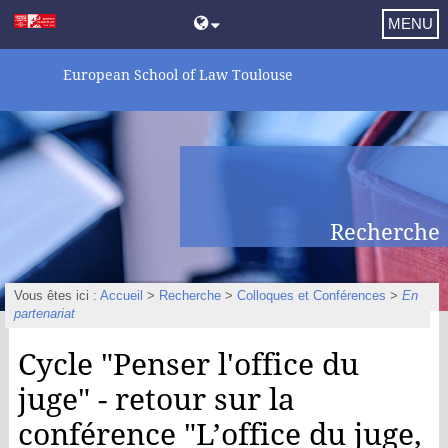
MENU
European School of Law Toulouse
Recherche
Vous êtes ici :
Accueil
>
Recherche
>
Colloques et Conférences
>
En
partenariat
Cycle "Penser l'office du
juge" - retour sur la
conférence "L’office du juge,