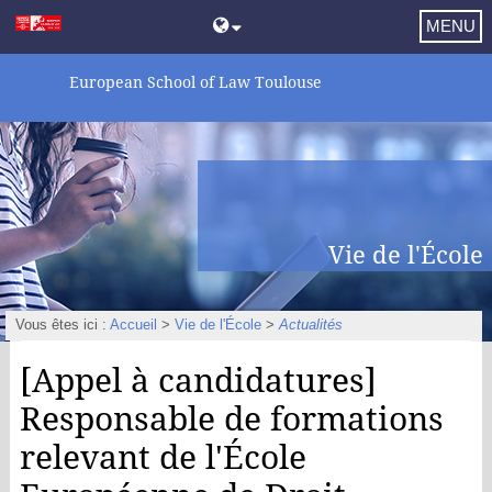
MENU
European School of Law Toulouse
Vie de l'École
Vous êtes ici :
Accueil
>
Vie de l'École
>
Actualités
[Appel à candidatures]
Responsable de formations
relevant de l'École