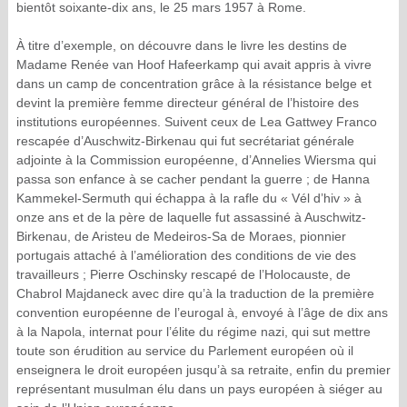
bientôt soixante-dix ans, le 25 mars 1957 à Rome.
À titre d’exemple, on découvre dans le livre les destins de
Madame Renée van Hoof Hafeerkamp qui avait appris à vivre
dans un camp de concentration grâce à la résistance belge et
devint la première femme directeur général de l’histoire des
institutions européennes. Suivent ceux de Lea Gattwey Franco
rescapée d’Auschwitz-Birkenau qui fut secrétariat générale
adjointe à la Commission européenne, d’Annelies Wiersma qui
passa son enfance à se cacher pendant la guerre ; de Hanna
Kammekel-Sermuth qui échappa à la rafle du « Vél d’hiv » à
onze ans et de la père de laquelle fut assassiné à Auschwitz-
Birkenau, de Aristeu de Medeiros-Sa de Moraes, pionnier
portugais attaché à l’amélioration des conditions de vie des
travailleurs ; Pierre Oschinsky rescapé de l’Holocauste, de
Chabrol Majdaneck avec dire qu’à la traduction de la première
convention européenne de l’eurogal à, envoyé à l’âge de dix ans
à la Napola, internat pour l’élite du régime nazi, qui sut mettre
toute son érudition au service du Parlement européen où il
enseignera le droit européen jusqu’à sa retraite, enfin du premier
représentant musulman élu dans un pays européen à siéger au