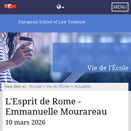
MENU
European School of Law Toulouse
Vie de l'École
Vous êtes ici :
Accueil
>
Vie de l'École
>
Actualités
L'Esprit de Rome -
Emmanuelle Mourareau
10 mars 2026