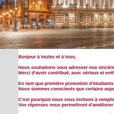
Bonjour à toutes et à tous,
Nous souhaitons vous adresser
nos sincèr
Merci d’avoir contribué, avec sérieux et en
En tant que première promotion d’étudiant
Nous sommes conscients que certains aspec
C’est pourquoi nous vous invitons à remplir 
Vos réponses nous permettront
d’améliore