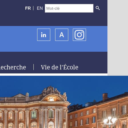
FR
EN
echerche
Vie de l'École