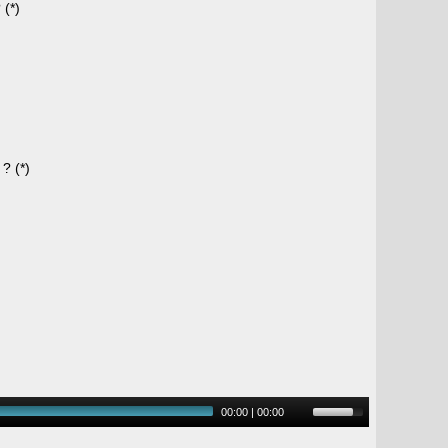
?
(*)
s ?
(*)
00:00
|
00:00