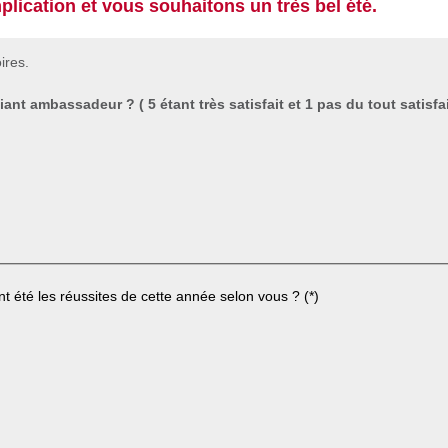
lication et vous souhaitons un très bel été.
ires.
t ambassadeur ? ( 5 étant très satisfait et 1 pas du tout satisfai
nt été les réussites de cette année selon vous ?
(*)