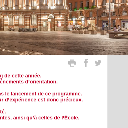
g de cette année.
vénements d’orientation.
ans le lancement de ce programme.
ur d’expérience est donc précieux
.
té.
tes, ainsi qu’à celles de l’École.